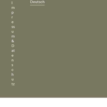
Deutsch
I
m
p
r
e
ss
u
m
&
D
at
e
n
s
c
h
u
tz