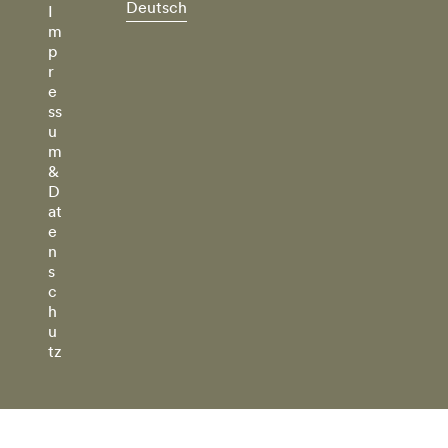
Deutsch
I
m
p
r
e
ss
u
m
&
D
at
e
n
s
c
h
u
tz