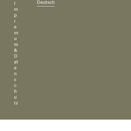
Deutsch
I
m
p
r
e
ss
u
m
&
D
at
e
n
s
c
h
u
tz