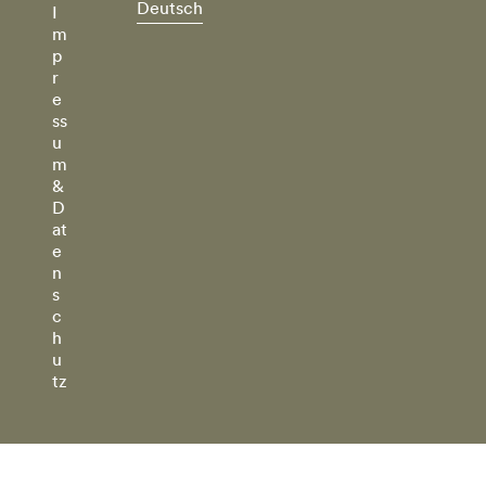
Deutsch
I
m
p
r
e
ss
u
m
&
D
at
e
n
s
c
h
u
tz